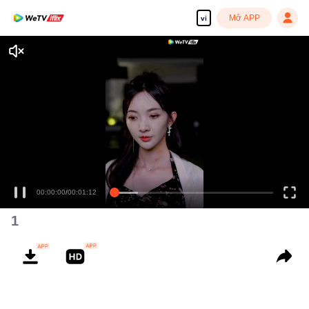
Mở APP
vi
00:00:00
/
00:01:12
1