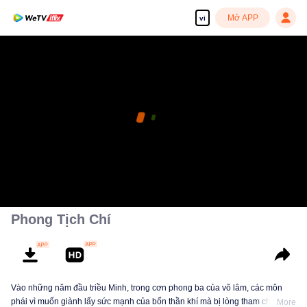
Mở APP
vi
Phong Tịch Chí
Vào những năm đầu triều Minh, trong cơn phong ba của võ lâm, các môn
phái vì muốn giành lấy sức mạnh của bốn thần khí mà bị lòng tham che mờ
More