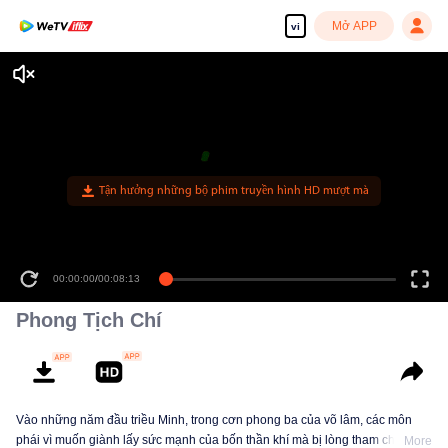
Mở APP
vi
Tận hưởng những bộ phim truyền hình HD mượt mà
00:00:00
/
00:08:13
Phong Tịch Chí
Vào những năm đầu triều Minh, trong cơn phong ba của võ lâm, các môn
phái vì muốn giành lấy sức mạnh của bốn thần khí mà bị lòng tham che mờ
More