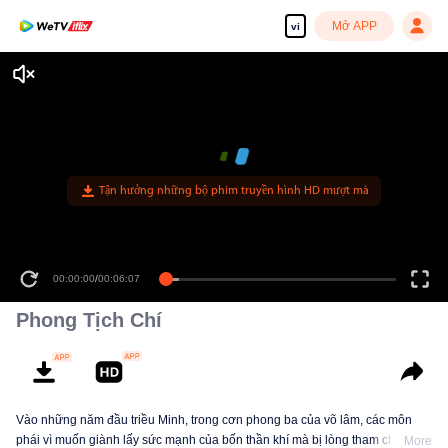
Mở APP
vi
Tận hưởng những bộ phim truyền hình HD mượt mà
00:00:00
/
00:06:07
Phong Tịch Chí
Vào những năm đầu triều Minh, trong cơn phong ba của võ lâm, các môn
phái vì muốn giành lấy sức mạnh của bốn thần khí mà bị lòng tham che mờ
More