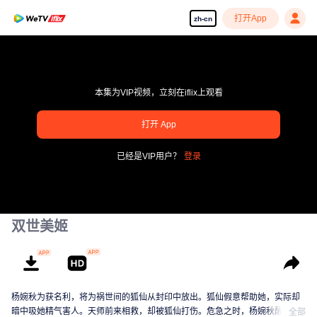
打开App
zh-cn
本集为VIP视频，立刻在iflix上观看
pay limit
打开 App
错误码: 70013083.-1-bd52c70aba0b53ccc1776e1526328210
已经是VIP用户？
登录
00:00:00
/
00:00:00
双世美姬
杨婉秋为获名利，将为祸世间的狐仙从封印中放出。狐仙假意帮助她，实际却
暗中吸她精气害人。天师前来相救，却被狐仙打伤。危急之时，杨婉秋醒悟发
全部