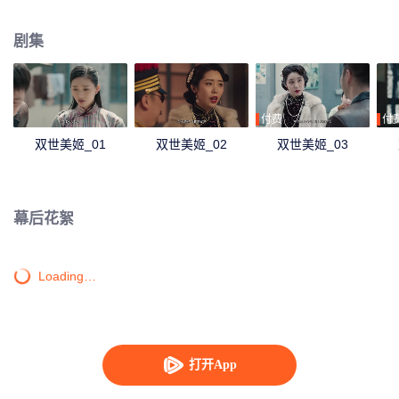
现因为自己导致狐仙祸害人间，她选择和狐仙同归于尽，彻底除去祸害。
剧集
付费
付
双世美姬_01
双世美姬_02
双世美姬_03
幕后花絮
Loading…
打开App