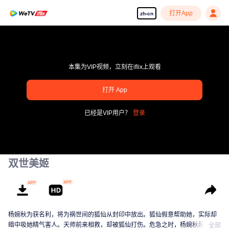
打开App
zh-cn
本集为VIP视频，立刻在iflix上观看
pay limit
打开 App
错误码: 70013083.-1-37a97e332787d3172b6771dc4759d804
已经是VIP用户？
登录
00:00:00
/
00:00:00
双世美姬
杨婉秋为获名利，将为祸世间的狐仙从封印中放出。狐仙假意帮助她，实际却
暗中吸她精气害人。天师前来相救，却被狐仙打伤。危急之时，杨婉秋醒悟发
全部