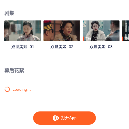
现因为自己导致狐仙祸害人间，她选择和狐仙同归于尽，彻底除去祸害。
剧集
付费
付
双世美姬_01
双世美姬_02
双世美姬_03
幕后花絮
Loading…
打开App