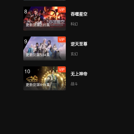
VIP
8
吞噬星空
科幻
更新到第235集
VIP
9
逆天至尊
玄幻
更新到第534集
VIP
10
无上神帝
战斗
更新到第611集