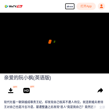
打开App
zh-cn
亲爱的阮小枫(英语版)
现代社畜一朝穿越成尊贵王妃，却发现自己极其不遭人待见，就连新婚夫君翎
王对自己也是冷言冷语，屡遭整蛊之后发现“恶人”竟是我自己？竟然还涉嫌翎王
全部