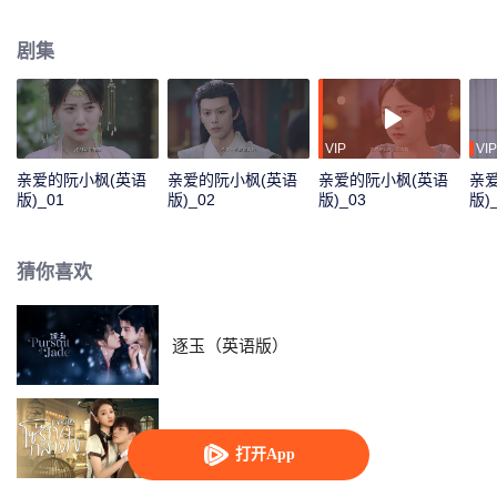
母妃命案？创古代“德云社”，引入“剧本杀”探案，花招层出不穷，竟收获冷面王
爷另眼相看，两人携手共同勘破翎王母妃坠楼案之谜……
剧集
VIP
VIP
亲爱的阮小枫(英语
亲爱的阮小枫(英语
亲爱的阮小枫(英语
亲
版)_01
版)_02
版)_03
版)
猜你喜欢
逐玉（英语版）
牢笼（泰语版）
打开App