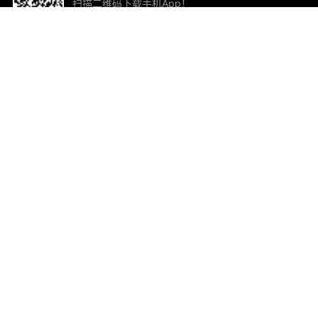
扫描二维码下载手机App！
帮助与反馈
关
意见反馈
加
联
电子
ted.