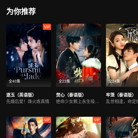
为你推荐
VIP
全40集
全23集
全24集
逐玉（英语版）
焚心（泰语版）
牢笼（泰语版）
先婚后爱！烽火炼真情
绝命少女赖上永生吸血鬼
乱世相逢，命定
VIP
VIP