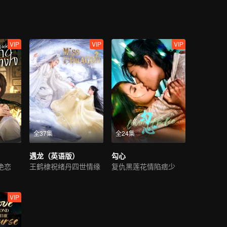
VIP
VIP
VIP
全37集
全24集
遇龙（英语版）
勾心
绝恋
王鹤棣祝绪丹四世情缘
复仇黑莲花情陷痞少
VIP