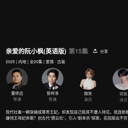
亲爱的阮小枫(英语版)
第15集
分享
2025
|
内地
|
全20集
|
爱情 · 古装
董修远
管梓净
魏笑
邓凯
导演
导演
演员
演员
现代社畜一朝穿越成尊贵王妃，却发现自己极其不遭人待见，就连新婚
嫌翎王母妃命案？创古代“德云社”，引入“剧本杀”探案，花招层出