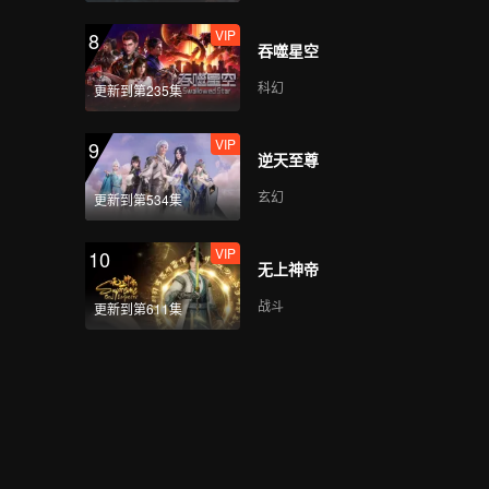
VIP
8
吞噬星空
科幻
更新到第235集
VIP
9
逆天至尊
玄幻
更新到第534集
VIP
10
无上神帝
战斗
更新到第611集