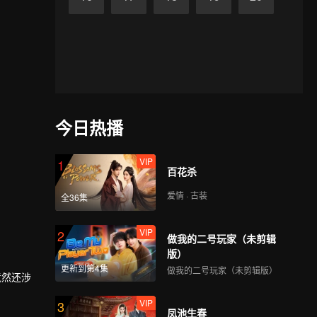
今日热播
VIP
1
百花杀
爱情 · 古装
全36集
VIP
2
做我的二号玩家（未剪辑
版）
更新到第4集
做我的二号玩家（未剪辑版）
竟然还涉
VIP
3
凤池生春