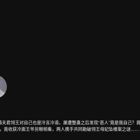
夫君翎王对自己也是冷言冷语，屡遭整蛊之后发现“恶人”竟是我自己？
不穷，竟收获冷面王爷另眼相看，两人携手共同勘破翎王母妃坠楼案之谜……