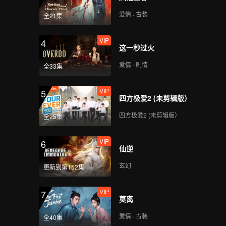
爱情 · 古装
全21集
VIP
4
这一秒过火
爱情 · 剧情
全33集
VIP
5
四方极爱2 (未剪辑版）
四方极爱2 (未剪辑版）
全25集
VIP
6
仙逆
玄幻
更新到第152集
VIP
7
莫离
爱情 · 古装
全40集