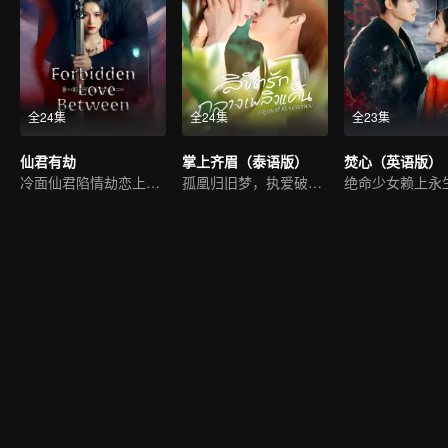
全24集
全24集
全23集
仙君有劫
掌上齐眉（泰语版）
焚心（英语版）
冷面仙君陷情劫恋上魔女
孤凰归旧梦，执爱破天命