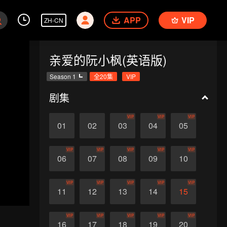
APP
VIP
ZH-CN
亲爱的阮小枫(英语版)
Season 1
全20集
VIP
剧集
VIP
VIP
VIP
01
02
03
04
05
VIP
VIP
VIP
VIP
VIP
06
07
08
09
10
VIP
VIP
VIP
VIP
VIP
11
12
13
14
15
VIP
VIP
VIP
VIP
VIP
16
17
18
19
20