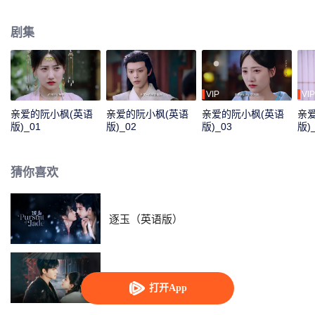
母妃命案？创古代“德云社”，引入“剧本杀”探案，花招层出不穷，竟收获冷面王
爷另眼相看，两人携手共同勘破翎王母妃坠楼案之谜……
剧集
VIP
VIP
亲爱的阮小枫(英语
亲爱的阮小枫(英语
亲爱的阮小枫(英语
亲
版)_01
版)_02
版)_03
版)
猜你喜欢
逐玉（英语版）
焚心（泰语版）
打开App