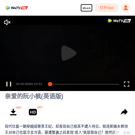
打开App
zh-cn
享受流畅高清剧集
00:00:00
/
00:15:52
亲爱的阮小枫(英语版)
现代社畜一朝穿越成尊贵王妃，却发现自己极其不遭人待见，就连新婚夫君翎
王对自己也是冷言冷语，屡遭整蛊之后发现“恶人”竟是我自己？竟然还涉嫌翎王
全部