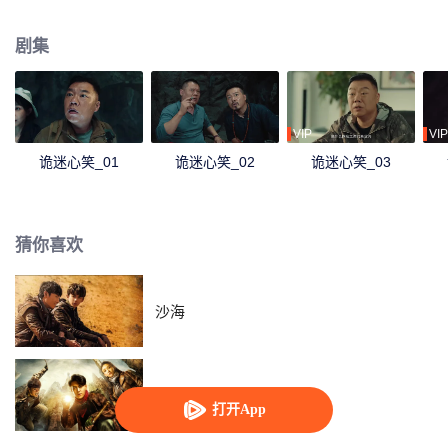
秘人设下的陷阱困住。他们经历人性的考验和心灵的洗礼后，骇人的真相慢慢
浮出水面。
剧集
VIP
VIP
诡迷心笑_01
诡迷心笑_02
诡迷心笑_03
猜你喜欢
沙海
鬼吹灯之精绝古城
打开App