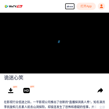
打开App
zh-cn
诡迷心笑
在影视行业低迷之际，一平影视公司推出了创新的“直播探洞真人秀”。知名演员
李凯旋和几名素人前去山洞探险，却接连发生了恐怖和悬疑的怪事，并且被神
全部