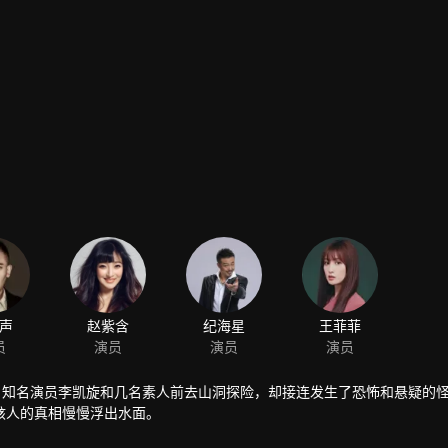
声
赵紫含
纪海星
王菲菲
员
演员
演员
演员
。知名演员李凯旋和几名素人前去山洞探险，却接连发生了恐怖和悬疑的
骇人的真相慢慢浮出水面。