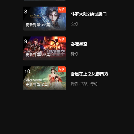
VIP
8
斗罗大陆2绝世唐门
玄幻
更新到第165集
VIP
9
吞噬星空
科幻
更新到第235集
VIP
10
吾凰在上之凤御四方
爱情 · 古装 · 奇幻
更新到第10集