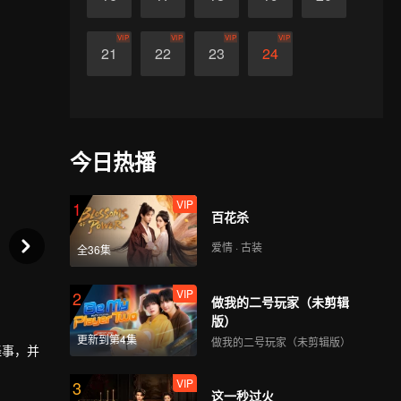
VIP
VIP
VIP
VIP
21
22
23
24
今日热播
VIP
1
百花杀
爱情 · 古装
全36集
VIP
2
做我的二号玩家（未剪辑
版）
更新到第4集
做我的二号玩家（未剪辑版）
怪事，并
VIP
3
这一秒过火