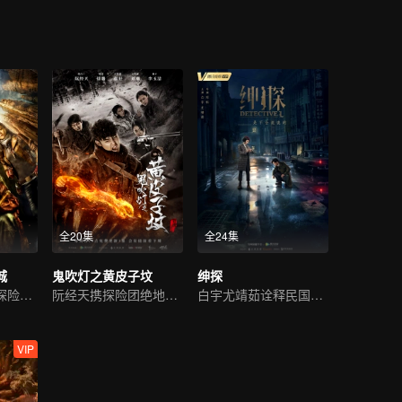
全20集
全24集
城
鬼吹灯之黄皮子坟
绅探
靳东陈乔恩开启探险之旅
阮经天携探险团绝地求生
白宇尤靖茹诠释民国侦探范
VIP