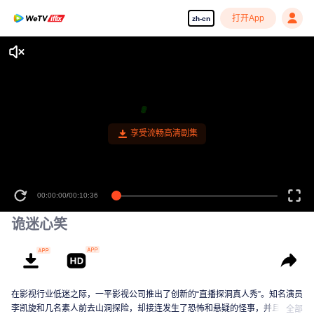
打开App
zh-cn
享受流畅高清剧集
00:00:00
/
00:10:36
诡迷心笑
在影视行业低迷之际，一平影视公司推出了创新的“直播探洞真人秀”。知名演员
李凯旋和几名素人前去山洞探险，却接连发生了恐怖和悬疑的怪事，并且被神
全部