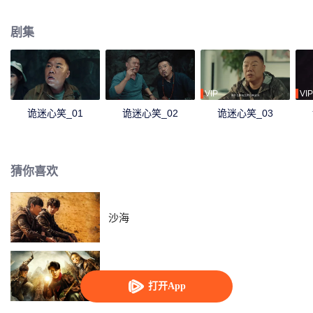
秘人设下的陷阱困住。他们经历人性的考验和心灵的洗礼后，骇人的真相慢慢
浮出水面。
剧集
VIP
VIP
诡迷心笑_01
诡迷心笑_02
诡迷心笑_03
猜你喜欢
沙海
鬼吹灯之精绝古城
打开App