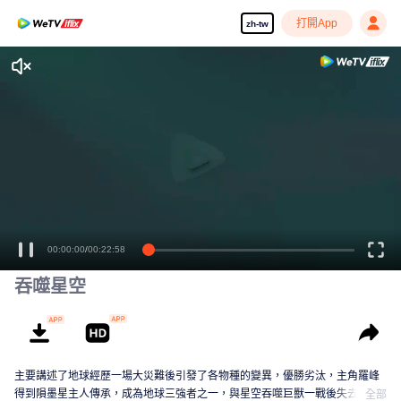
打開App
zh-tw
00:00:00
/
00:22:58
吞噬星空
主要講述了地球經歷一場大災難後引發了各物種的變異，優勝劣汰，主角羅峰
得到隕墨星主人傳承，成為地球三強者之一，與星空吞噬巨獸一戰後失去肉
全部