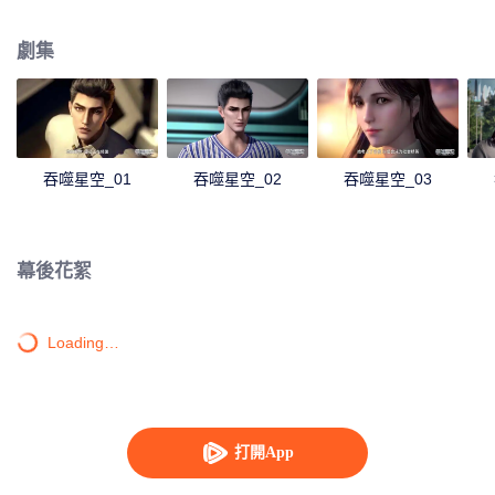
身，奪舍成為星空吞噬獸，在體內世界育出人類分身，之後邁出地球，走向宇
宙。
劇集
吞噬星空_01
吞噬星空_02
吞噬星空_03
幕後花絮
Loading…
打開App