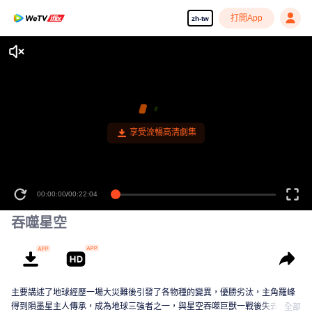
打開App
zh-tw
享受流暢高清劇集
00:00:00
/
00:22:04
吞噬星空
主要講述了地球經歷一場大災難後引發了各物種的變異，優勝劣汰，主角羅峰
得到隕墨星主人傳承，成為地球三強者之一，與星空吞噬巨獸一戰後失去肉
全部