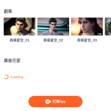
身，奪舍成為星空吞噬獸，在體內世界育出人類分身，之後邁出地球，走向宇
宙。
劇集
吞噬星空_01
吞噬星空_02
吞噬星空_03
幕後花絮
Loading…
打開App