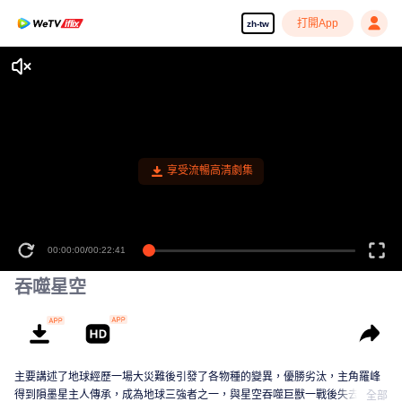
打開App
zh-tw
享受流暢高清劇集
00:00:00
/
00:22:41
吞噬星空
主要講述了地球經歷一場大災難後引發了各物種的變異，優勝劣汰，主角羅峰
得到隕墨星主人傳承，成為地球三強者之一，與星空吞噬巨獸一戰後失去肉
全部