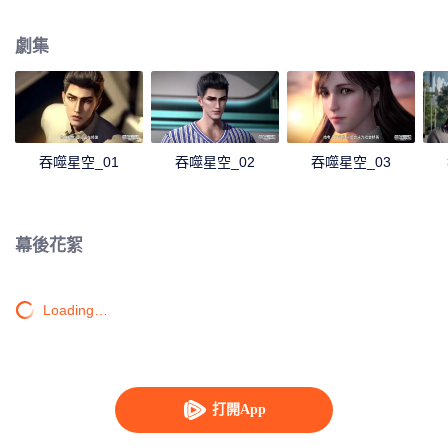
身，奪舍成為星空吞噬獸，在體內世界育出人類分身，之後邁出地球，走向宇
宙。
劇集
吞噬星空_01
吞噬星空_02
吞噬星空_03
幕後花絮
Loading…
打開App