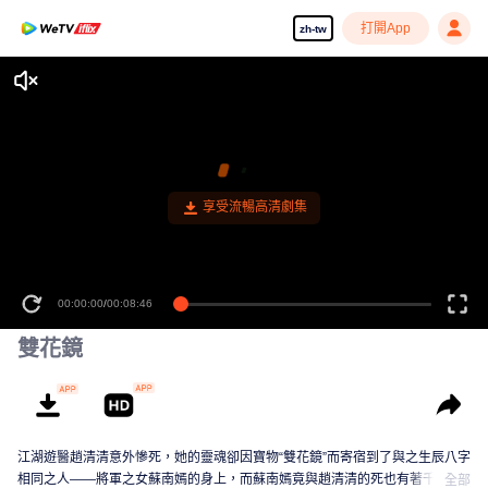
打開App
zh-tw
享受流暢高清劇集
00:00:00
/
00:08:46
雙花鏡
江湖遊醫趙清清意外慘死，她的靈魂卻因寶物“雙花鏡”而寄宿到了與之生辰八字
相同之人——將軍之女蘇南嫣的身上，而蘇南嫣竟與趙清清的死也有著千絲萬
全部