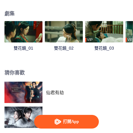
縷的關係，蘇南嫣武藝高強，趙清清聰明絕頂，雙女共執一體，踏上了朝堂復
仇之路。
劇集
VIP
VIP
雙花鏡_01
雙花鏡_02
雙花鏡_03
猜你喜歡
仙君有劫
與君相刃
打開App