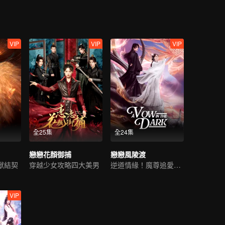
VIP
VIP
VIP
全25集
全24集
戀戀花顏御捕
戀戀風陵渡
獸結契
穿越少女攻略四大美男
逆道情緣！魔尊追愛小仙妻
VIP