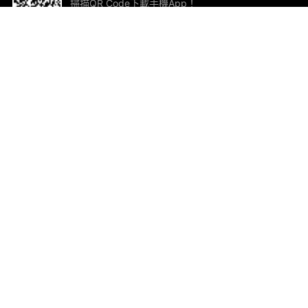
掃描QR Code下載手機App！
幫助與回饋
關
意見反饋
加
聯
電郵
ted.