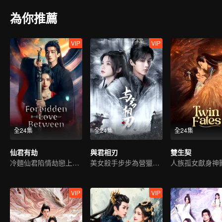
為你推薦
VIP
VIP
全24集
全24集
全24集
仙君有劫
與君相刃
雙生契
冷麵仙君陷情劫戀上魔女
美女殺手步步為營獵愛皇子
人族孤女獻身神
VIP
VIP