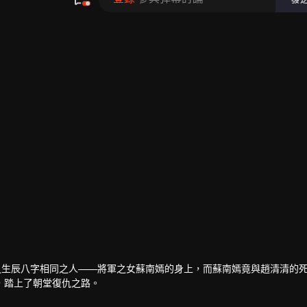
之生辰八字相同之人——將軍之女蘇南嫣的身上，而蘇南嫣竟與趙清清的
，踏上了朝堂復仇之路。