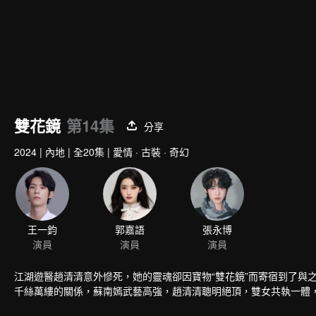
雙花鏡
第14集
分享
2024
|
內地
|
全20集
|
愛情 · 古裝 · 奇幻
王一鈞
郭嘉語
張永博
演員
演員
演員
江湖遊醫趙清清意外慘死，她的靈魂卻因寶物“雙花鏡”而寄宿到了與
千絲萬縷的關係，蘇南嫣武藝高強，趙清清聰明絕頂，雙女共執一體