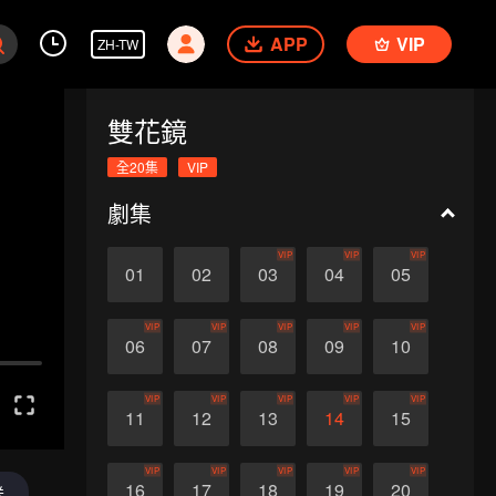
APP
VIP
ZH-TW
雙花鏡
全20集
VIP
劇集
VIP
VIP
VIP
01
02
03
04
05
VIP
VIP
VIP
VIP
VIP
06
07
08
09
10
VIP
VIP
VIP
VIP
VIP
11
12
13
14
15
VIP
VIP
VIP
VIP
VIP
16
17
18
19
20