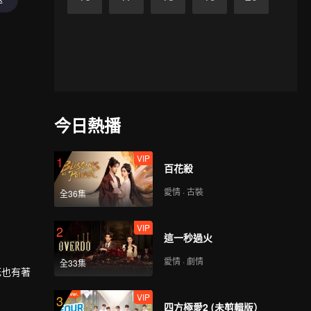
今日熱播
VIP
1
百花殺
愛情 · 古裝
全36集
VIP
2
這一秒過火
愛情 · 劇情
全33集
死也有著
VIP
3
四方極愛2 (未剪輯版）