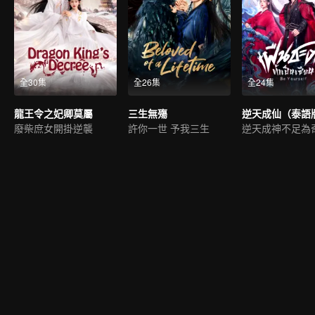
全30集
全26集
全24集
龍王令之妃卿莫屬
三生無殤
逆天成仙（泰語
廢柴庶女開掛逆襲
許你一世 予我三生
逆天成神不足為