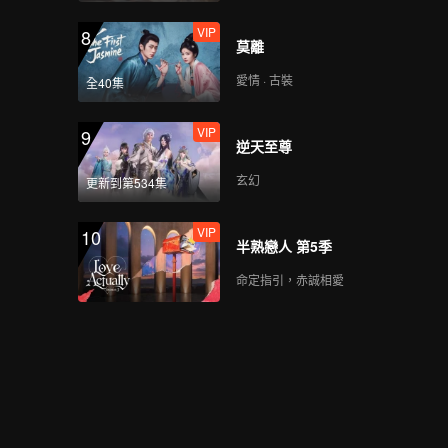
VIP
8
莫離
愛情 · 古裝
全40集
VIP
9
逆天至尊
玄幻
更新到第534集
VIP
10
半熟戀人 第5季
命定指引，赤誠相愛