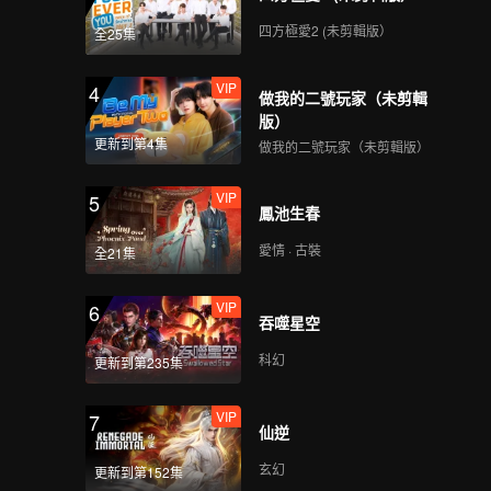
四方極愛2 (未剪輯版）
全25集
VIP
4
做我的二號玩家（未剪輯
版）
更新到第4集
做我的二號玩家（未剪輯版）
VIP
5
鳳池生春
愛情 · 古裝
全21集
VIP
6
吞噬星空
科幻
更新到第235集
VIP
7
仙逆
玄幻
更新到第152集