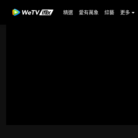
精選
愛有萬象
綜藝
更多