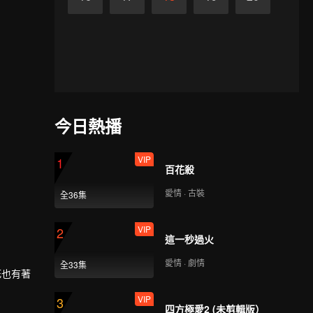
今日熱播
VIP
1
百花殺
愛情 · 古裝
全36集
VIP
2
這一秒過火
愛情 · 劇情
全33集
死也有著
VIP
3
四方極愛2 (未剪輯版）