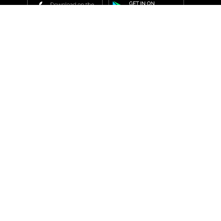
VIP
協議與條款
隱私協議
協議與條款
Cookie政策
Copyright © 2016-
2026
Image Future Investment (HK) Limi