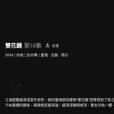
雙花鏡
第18集
分享
2024
|
內地
|
全20集
|
愛情 · 古裝 · 奇幻
王一鈞
郭嘉語
張永博
演員
演員
演員
江湖遊醫趙清清意外慘死，她的靈魂卻因寶物“雙花鏡”而寄宿到了與
千絲萬縷的關係，蘇南嫣武藝高強，趙清清聰明絕頂，雙女共執一體