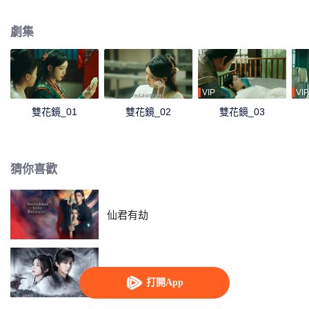
縷的關係，蘇南嫣武藝高強，趙清清聰明絕頂，雙女共執一體，踏上了朝堂復
仇之路。
劇集
VIP
VIP
雙花鏡_01
雙花鏡_02
雙花鏡_03
猜你喜歡
仙君有劫
與君相刃
打開App