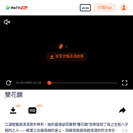
打開App
zh-tw
享受流暢高清劇集
00:00:00
/
00:11:09
雙花鏡
江湖遊醫趙清清意外慘死，她的靈魂卻因寶物“雙花鏡”而寄宿到了與之生辰八字
相同之人——將軍之女蘇南嫣的身上，而蘇南嫣竟與趙清清的死也有著千絲萬
全部