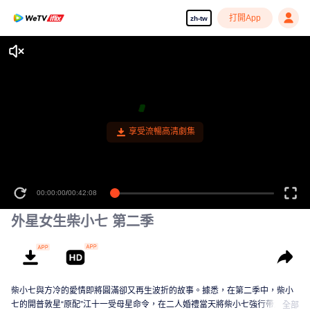
打開App
zh-tw
享受流暢高清劇集
00:00:00
/
00:42:08
外星女生柴小七 第二季
柴小七與方冷的愛情即將圓滿卻又再生波折的故事。據悉，在第二季中，柴小
七的開普敦星“原配”江十一受母星命令，在二人婚禮當天將柴小七強行帶走，並
全部