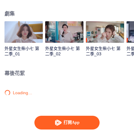
對其進行洗腦。“冷氣CP”能否衝破阻礙，尋回舊時甜蜜？新的故事，相信將會
帶給觀眾滿滿的新鮮感與驚喜感。
劇集
VIP
VIP
外星女生柴小七 第
外星女生柴小七 第
外星女生柴小七 第
外
二季_01
二季_02
二季_03
二季
幕後花絮
Loading…
打開App