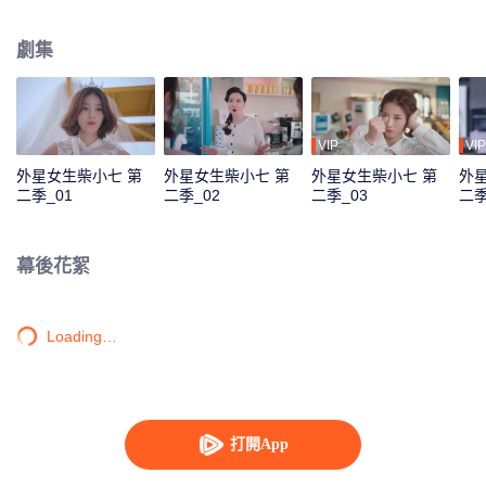
對其進行洗腦。“冷氣CP”能否衝破阻礙，尋回舊時甜蜜？新的故事，相信將會
帶給觀眾滿滿的新鮮感與驚喜感。
劇集
VIP
VIP
外星女生柴小七 第
外星女生柴小七 第
外星女生柴小七 第
外
二季_01
二季_02
二季_03
二季
幕後花絮
Loading…
打開App