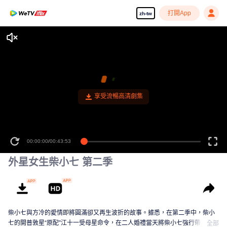
打開App
zh-tw
享受流暢高清劇集
00:00:00
/
00:43:53
外星女生柴小七 第二季
柴小七與方冷的愛情即將圓滿卻又再生波折的故事。據悉，在第二季中，柴小
七的開普敦星“原配”江十一受母星命令，在二人婚禮當天將柴小七強行帶走，並
全部