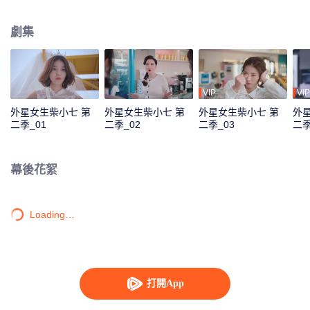
對其進行洗腦。“冷氣CP”能否衝破阻礙，尋回舊時甜蜜？新的故事，相信將會
帶給觀眾滿滿的新鮮感與驚喜感。
劇集
VIP
VIP
外星女生柴小七 第
外星女生柴小七 第
外星女生柴小七 第
外
二季_01
二季_02
二季_03
二季
幕後花絮
Loading…
打開App