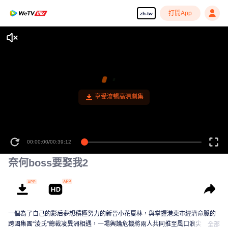
打開App
zh-tw
享受流暢高清劇集
00:00:00
/
00:39:12
奈何boss要娶我2
一個為了自己的影后夢想積極努力的新晉小花夏林，與掌握港東市經濟命脈的
跨國集團“淩氏”總裁凌異洲相遇，一場輿論危機將兩人共同推至風口浪尖，無論
全部