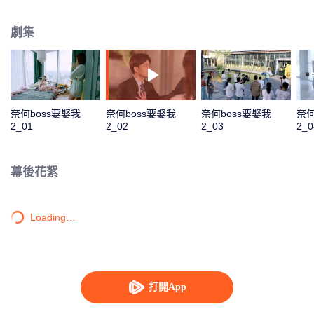
是似曾相識的偶遇，或是被人算計的邂逅，這對歡喜冤家在狀況百出的境遇
下，依舊“暴風發糖”。
劇集
奈何boss要娶我
奈何boss要娶我
奈何boss要娶我
奈何
2_01
2_02
2_03
2_0
幕後花絮
Loading…
打開App