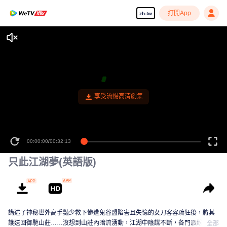
打開App
zh-tw
享受流暢高清劇集
00:00:00
/
00:32:13
只此江湖夢(英語版)
講述了神秘世外高手豔少救下慘遭鬼谷盟陷害且失憶的女刀客容疏狂後，將其
護送回御馳山莊……沒想到山莊內暗流湧動，江湖中陰謀不斷，各門派紛爭不
全部