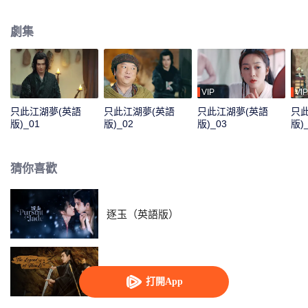
休。兩人被迫捲入刀光劍影的江湖鬥爭，攜手懲惡揚善，共抗邪惡勢力鬼谷
盟。然而前塵與現世迷局也正待兩人揭開……
劇集
VIP
VIP
只此江湖夢(英語
只此江湖夢(英語
只此江湖夢(英語
只
版)_01
版)_02
版)_03
版)
猜你喜歡
逐玉（英語版）
與鳳行(英語版)
打開App