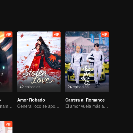
VIP
VIP
VIP
42 episodios
24 episodios
o
Amor Robado
Carrera al Romance
Un inmortal se enamora de una bruja
General loco se apodera de su esposa por amor
El amor vuela más allá de las fronteras, la gloria unida como socios
VIP