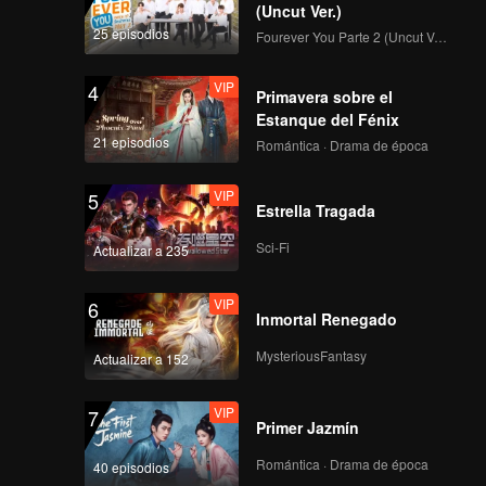
(Uncut Ver.)
25 episodios
Fourever You Parte 2 (Uncut Ver.)
VIP
4
Primavera sobre el
Estanque del Fénix
21 episodios
Romántica · Drama de época
VIP
5
Estrella Tragada
Sci-Fi
Actualizar a 235
VIP
6
Inmortal Renegado
MysteriousFantasy
Actualizar a 152
VIP
7
Primer Jazmín
Romántica · Drama de época
40 episodios