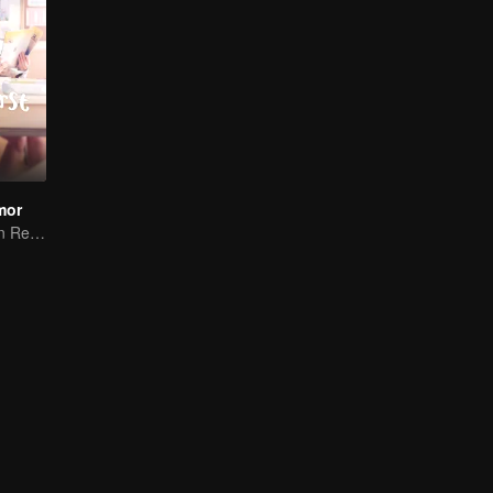
mor
Kisah Cinta Ryan Ren dan Kabby Xu