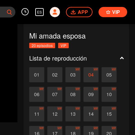
APP
VIP
ES
Mi amada esposa
20 episodios
VIP
Lista de reproducción
VIP
VIP
VIP
01
02
03
04
05
VIP
VIP
VIP
VIP
VIP
06
07
08
09
10
VIP
VIP
VIP
VIP
VIP
11
12
13
14
15
VIP
VIP
VIP
VIP
VIP
16
17
18
19
20