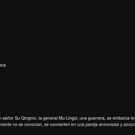
oca
n señor Su Qingmo, la general Mu Lingxi, una guerrera, se embarca en
almente no se conocían, se convierten en una pareja armoniosa y amor
nder la justicia.