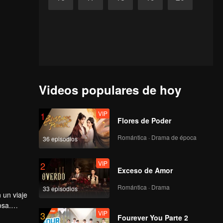
Videos populares de hoy
VIP
1
Flores de Poder
Romántica · Drama de época
36 episodios
VIP
2
Exceso de Amor
Romántica · Drama
33 episodios
 un viaje
osa.
VIP
3
Fourever You Parte 2