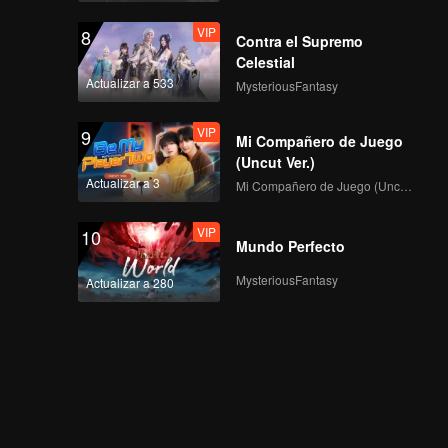
VIP
8
Contra el Supremo
Celestial
Actualizar a 533
MysteriousFantasy
VIP
9
Mi Compañero de Juego
(Uncut Ver.)
Actualizar a 3
Mi Compañero de Juego (Uncut Ver.)
VIP
10
Mundo Perfecto
MysteriousFantasy
Actualizar a 280