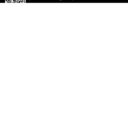
descargar la aplicación!
Ayuda y comentarios
So
Comentarios
Un
Co
Co
ted.