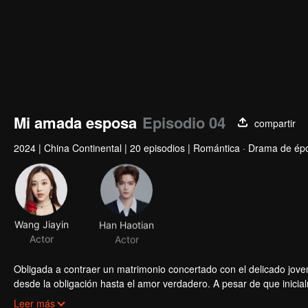
Mi amada esposa
Episodio 04
compartir
2024
|
China Continental
|
20 episodios
|
Romántica · Drama de ép
Wang Jiayin
Han Haotian
Actor
Actor
Obligada a contraer un matrimonio concertado con el delicado jove
desde la obligación hasta el amor verdadero. A pesar de que inici
Juntos, superan los desafíos de su relación y unen fuerzas para defe
Leer más