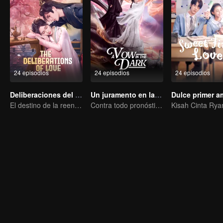
24 episodios
24 episodios
24 episodios
Deliberaciones del Amor
Un juramento en la oscuridad
Dulce primer a
El destino de la reencarnación cíclica recayó sobre Qingqing
Contra todo pronóstico: El amor mortal del Señor Demonio