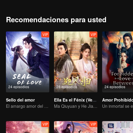
Recomendaciones para usted
VIP
VIP
24 episodios
28 episodios
24 episodios
Sello del amor
Ella Es el Fénix (Versión Tailandesa)
Amor Prohibid
El amargo amor del Diablo Supremo por el Rey de Demonios
Ma Qiuyuan y He Jianqi: Una historia de venganza reescrita
VIP
VIP