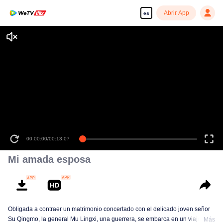
Abrir App
es
00:00:00
/
00:13:07
Mi amada esposa
Obligada a contraer un matrimonio concertado con el delicado joven señor
Su Qingmo, la general Mu Lingxi, una guerrera, se embarca en un viaje
Más