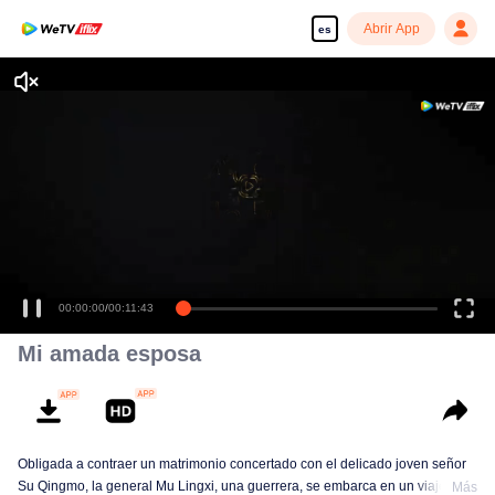
Abrir App
es
Disfruta de series en alta definición y sin interrupciones
00:00:00
/
00:11:43
Mi amada esposa
Obligada a contraer un matrimonio concertado con el delicado joven señor
Su Qingmo, la general Mu Lingxi, una guerrera, se embarca en un viaje
Más