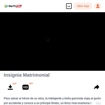
Abrir App
es
Insignia Matrimonial
Para salvar al héroe de su obra, la inteligente y bella guionista viaja al guión
por accidente y conoce a un príncipe tímido, un feroz rival enamorado, un
Más