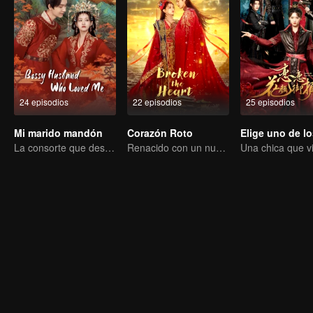
24 episodios
22 episodios
25 episodios
Mi marido mandón
Corazón Roto
La consorte que desafió su destino
Renacido con un nuevo rostro, pero incapaz de liberarse del amor