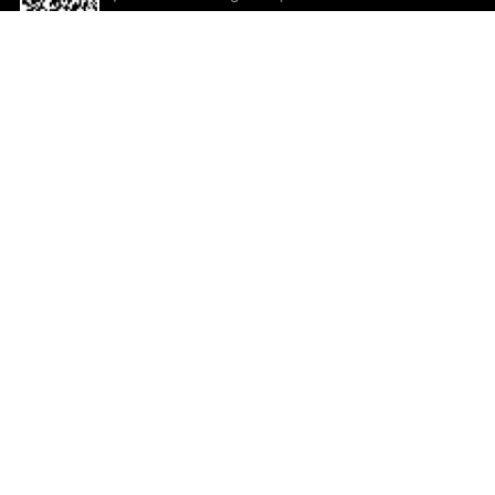
descargar la aplicación!
Ayuda y comentarios
So
Comentarios
Un
Co
Co
ted.