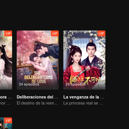
VIP
VIP
VIP
24 episodios
24 episodios
Diablo se enamora de Hada
Deliberaciones del Amor
La venganza de la princesa
La historia de amor entre un hada vivaz y un diablo de rostro frío
El destino de la reencarnación cíclica recayó sobre Qingqing
La princesa real se encuentra nuevamente con su guardia leal después de su renacimiento
VIP