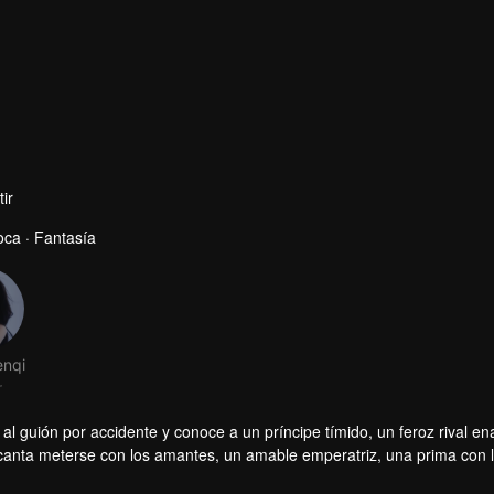
ir
ca · Fantasía
nqi
r
ja al guión por accidente y conoce a un príncipe tímido, un feroz rival 
encanta meterse con los amantes, un amable emperatriz, una prima con 
 día y conseguir lo que quiere?