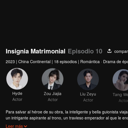
Insignia Matrimonial
Episodio 10
compart
2023
|
China Continental
|
18 episodios
|
Romántica · Drama de épo
Hyde
Zou Jiajia
Liu Zeyu
Tang We
Actor
Actor
Actor
Acto
Para salvar al héroe de su obra, la inteligente y bella guionista via
un intrigante aspirante al trono, un travieso emperador al que le 
creció y una madre abierta y moderna... ¿Podrá la heroína salvar el
Leer más