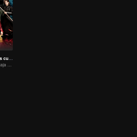
Elige uno de los cuatro
Una chica que viaja en el tiempo conquista a cuatro apuestos hombres