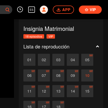
APP
VIP
ES
Insignia Matrimonial
18 episodios
VIP
Lista de reproducción
VIP
01
02
03
04
05
VIP
VIP
VIP
VIP
VIP
06
07
08
09
10
VIP
VIP
VIP
VIP
VIP
11
12
13
14
15
VIP
VIP
VIP
16
17
18