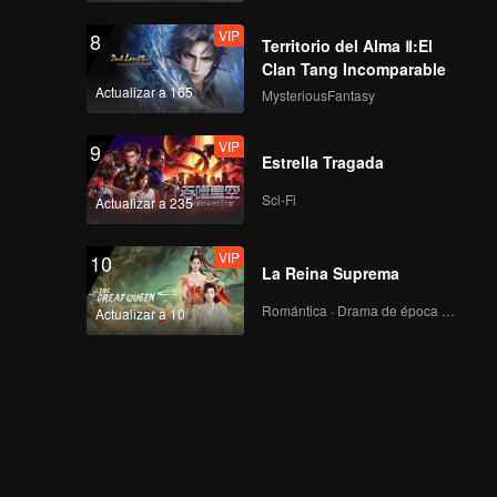
VIP
8
Territorio del Alma Ⅱ:El
Clan Tang Incomparable
Actualizar a 165
MysteriousFantasy
VIP
9
Estrella Tragada
Sci-Fi
Actualizar a 235
VIP
10
La Reina Suprema
Romántica · Drama de época · Fantasía
Actualizar a 10