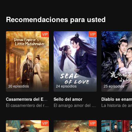
Recomendaciones para usted
VIP
VIP
30 episodios
24 episodios
25 episodios
Casamentera del Emperador Demonio
Sello del amor
El casamentero del reino de las hadas
El amargo amor del Diablo Supremo por el Rey de Demonios
VIP
VIP