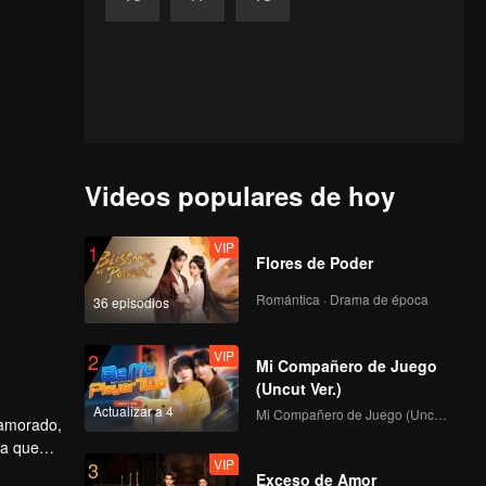
Videos populares de hoy
VIP
1
Flores de Poder
Romántica · Drama de época
36 episodios
VIP
2
Mi Compañero de Juego
(Uncut Ver.)
Actualizar a 4
Mi Compañero de Juego (Uncut Ver.)
enamorado,
la que
VIP
3
Exceso de Amor