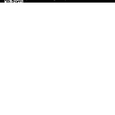
descargar la aplicación!
Ayuda y comentarios
So
Comentarios
Un
Co
Co
ted.