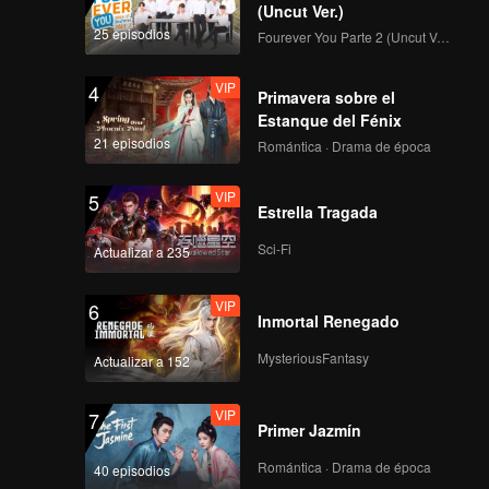
(Uncut Ver.)
25 episodios
Fourever You Parte 2 (Uncut Ver.)
VIP
4
Primavera sobre el
Estanque del Fénix
21 episodios
Romántica · Drama de época
VIP
5
Estrella Tragada
Sci-Fi
Actualizar a 235
VIP
6
Inmortal Renegado
MysteriousFantasy
Actualizar a 152
VIP
7
Primer Jazmín
Romántica · Drama de época
40 episodios