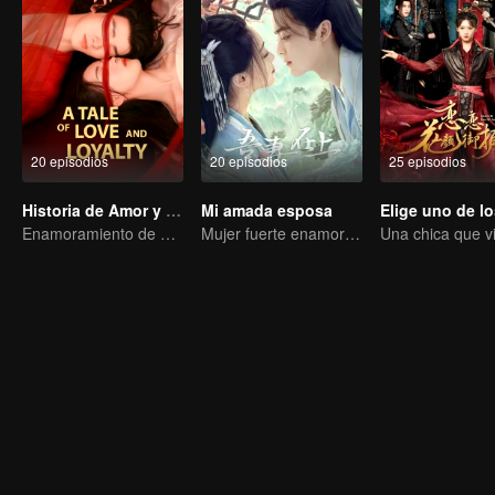
20 episodios
20 episodios
25 episodios
Historia de Amor y Lealtad
Mi amada esposa
Enamoramiento de por vida por el vínculo eterno
Mujer fuerte enamorándose de hombre delicado