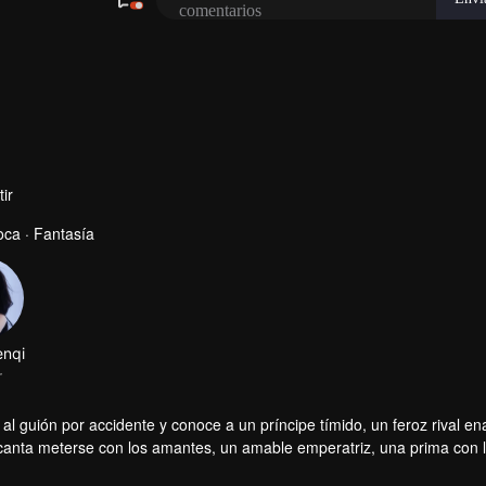
ir
ca · Fantasía
ja al guión por accidente y conoce a un príncipe tímido, un feroz rival 
encanta meterse con los amantes, un amable emperatriz, una prima con 
 día y conseguir lo que quiere?