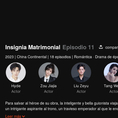
Insignia Matrimonial
Episodio 11
compart
2023
|
China Continental
|
18 episodios
|
Romántica · Drama de épo
Para salvar al héroe de su obra, la inteligente y bella guionista via
un intrigante aspirante al trono, un travieso emperador al que le 
creció y una madre abierta y moderna... ¿Podrá la heroína salvar el
Leer más