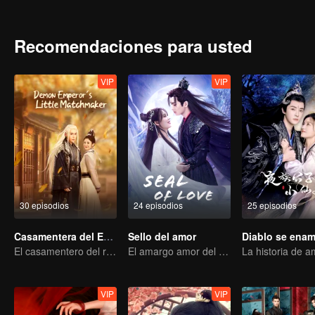
Recomendaciones para usted
VIP
VIP
30 episodios
24 episodios
25 episodios
Casamentera del Emperador Demonio
Sello del amor
El casamentero del reino de las hadas
El amargo amor del Diablo Supremo por el Rey de Demonios
VIP
VIP