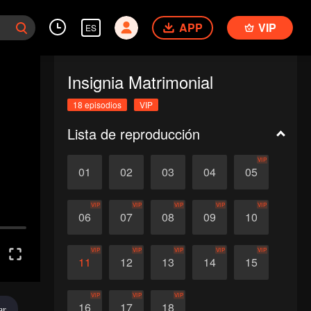
APP
VIP
ES
Insignia Matrimonial
18 episodios
VIP
Lista de reproducción
VIP
01
02
03
04
05
VIP
VIP
VIP
VIP
VIP
06
07
08
09
10
VIP
VIP
VIP
VIP
VIP
11
12
13
14
15
VIP
VIP
VIP
16
17
18