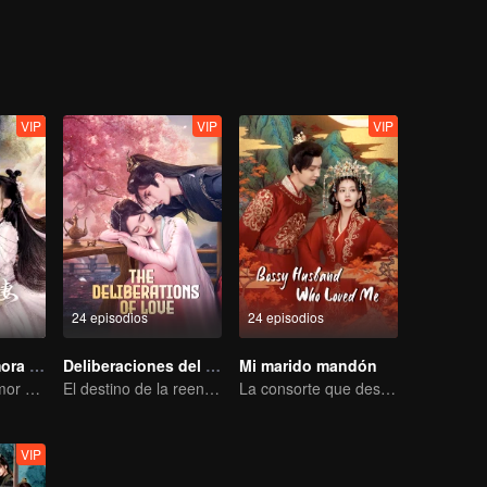
VIP
VIP
VIP
24 episodios
24 episodios
Diablo se enamora de Hada
Deliberaciones del Amor
Mi marido mandón
La historia de amor entre un hada vivaz y un diablo de rostro frío
El destino de la reencarnación cíclica recayó sobre Qingqing
La consorte que desafió su destino
VIP