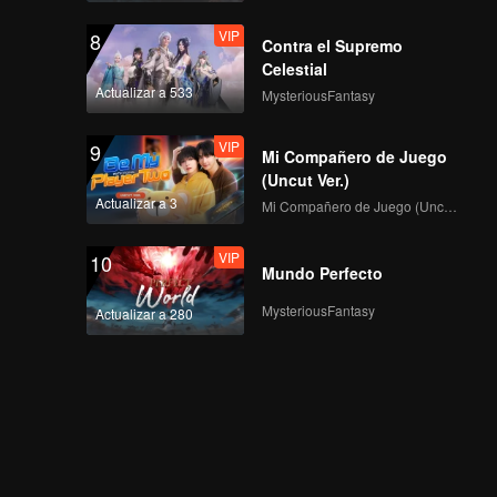
VIP
8
Contra el Supremo
Celestial
Actualizar a 533
MysteriousFantasy
VIP
9
Mi Compañero de Juego
(Uncut Ver.)
Actualizar a 3
Mi Compañero de Juego (Uncut Ver.)
VIP
10
Mundo Perfecto
MysteriousFantasy
Actualizar a 280