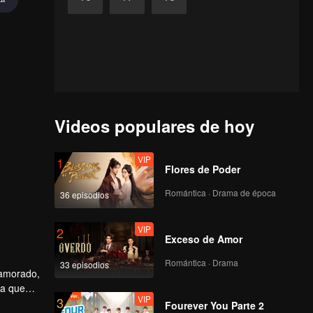
Videos populares de hoy
VIP
1
Flores de Poder
Romántica · Drama de época
36 episodios
VIP
2
Exceso de Amor
Romántica · Drama
33 episodios
enamorado,
la que
VIP
3
Fourever You Parte 2