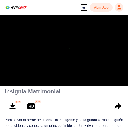
Abrir App
es
Disfruta de series en alta definición y sin interrupciones
00:00:00
/
00:05:49
Insignia Matrimonial
Para salvar al héroe de su obra, la inteligente y bella guionista viaja al guión
por accidente y conoce a un príncipe tímido, un feroz rival enamorado, un
Más