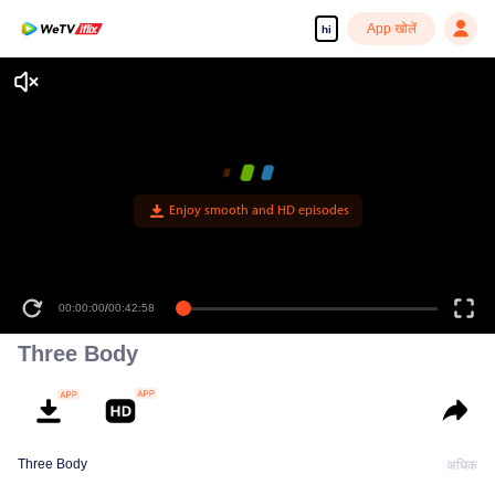
App खोलें
hi
Enjoy smooth and HD episodes
00:00:00
/
00:42:58
Three Body
Three Body
अधिक