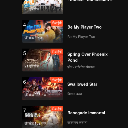
25 एपिसोड
वीआईपी
4
Be My Player Two
Be My Player Two
एपिसोड 4 तक
वीआईपी
5
Spring Over Phoenix
Pond
21 एपिसोड
प्रेम · पारंपरिक पोशाक
वीआईपी
6
Swallowed Star
विज्ञान-कथा
एपिसोड 235 तक
वीआईपी
7
Renegade Immortal
रहस्यमय कल्पना
एपिसोड 152 तक