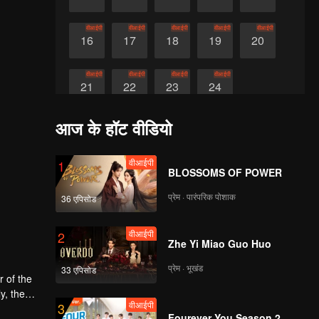
वीआईपी
वीआईपी
वीआईपी
वीआईपी
वीआईपी
16
17
18
19
20
वीआईपी
वीआईपी
वीआईपी
वीआईपी
21
22
23
24
आज के हॉट वीडियो
वीआईपी
1
BLOSSOMS OF POWER
प्रेम · पारंपरिक पोशाक
36 एपिसोड
वीआईपी
2
Zhe Yi Miao Guo Huo
प्रेम · भूखंड
33 एपिसोड
r of the
y, the
वीआईपी
3
Fourever You Season 2