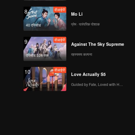
वीआईपी
8
Mo Li
प्रेम · पारंपरिक पोशाक
40 एपिसोड
वीआईपी
9
Against The Sky Supreme
रहस्यमय कल्पना
एपिसोड 534 तक
वीआईपी
10
Love Actually S5
Guided by Fate, Loved with Heart