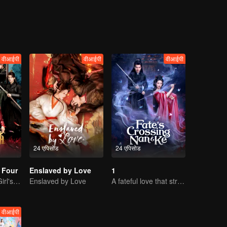
वीआईपी
वीआईपी
वीआईपी
24 एपिसोड
24 एपिसोड
 Four
Enslaved by Love
1
Time-Traveling Girl's Quest to Win Over Four Handsome Men
Enslaved by Love
A fateful love that stretches across time and dreams！
वीआईपी