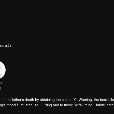
ाझा करें।
Peng Yihang
ा
h of her father's death by obtaining the chip of Ye Wuming, the best kille
ng's mood fluctuated, so Lu Ning had to move Ye Wuming. Unfortunatel
erable life for thousands of years.