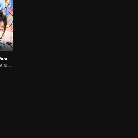
Love Game in Eastern Fantasy (English Ver.)
Yu Shuxin's guide to pursue Ding Yuxi