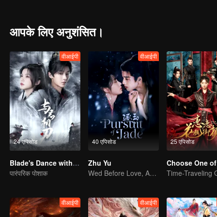
आपके लिए अनुशंसित।
वीआईपी
वीआईपी
24 एपिसोड
40 एपिसोड
25 एपिसोड
Blade's Dance with You
Zhu Yu
Choose One of
पारंपरिक पोशाक
Wed Before Love, Affection Forged in War
वीआईपी
वीआईपी