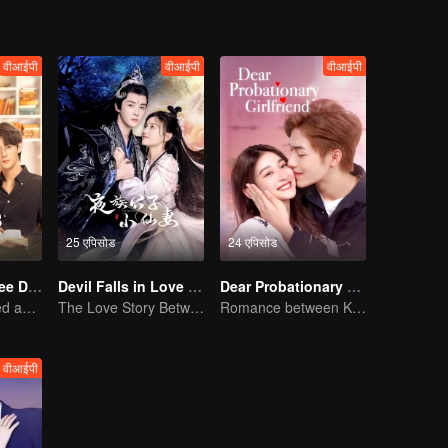
वीआईपी
वीआईपी
वीआईपी
25 एपिसोड
24 एपिसोड
Love Me in Three Days
Devil Falls in Love with Fairy
Dear Probationary Girlfriend
Young lady kissed and rescued the ever-changing CEO
The Love Story Between a Lively Fairy and a Cold-faced Devil
Romance between KitchenMaid and Domineering CEO
वीआईपी