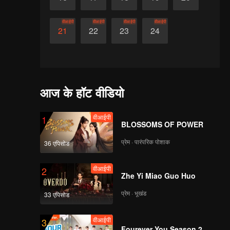
वीआईपी
वीआईपी
वीआईपी
वीआईपी
21
22
23
24
आज के हॉट वीडियो
वीआईपी
1
BLOSSOMS OF POWER
प्रेम · पारंपरिक पोशाक
36 एपिसोड
वीआईपी
2
Zhe Yi Miao Guo Huo
प्रेम · भूखंड
33 एपिसोड
वीआईपी
3
Fourever You Season 2