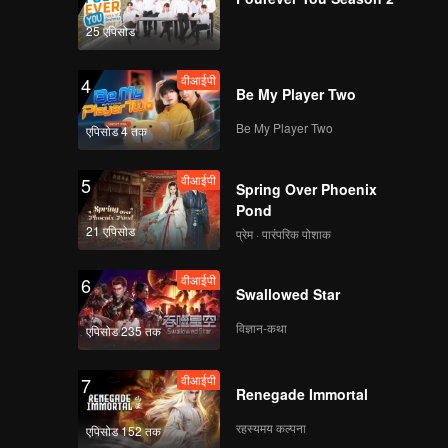
25 एपिसोड
वीआईपी
4
Be My Player Two
Be My Player Two
एपिसोड 4 तक
वीआईपी
5
Spring Over Phoenix
Pond
21 एपिसोड
प्रेम · पारंपरिक पोशाक
वीआईपी
6
Swallowed Star
विज्ञान-कथा
एपिसोड 235 तक
वीआईपी
7
Renegade Immortal
रहस्यमय कल्पना
एपिसोड 152 तक