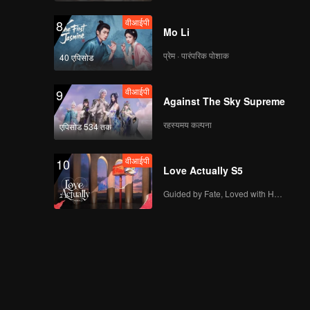
वीआईपी
8
Mo Li
प्रेम · पारंपरिक पोशाक
40 एपिसोड
वीआईपी
9
Against The Sky Supreme
रहस्यमय कल्पना
एपिसोड 534 तक
वीआईपी
10
Love Actually S5
Guided by Fate, Loved with Heart