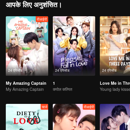
आपके लिए अनुशंसित।
वीआईपी
24 एपिसोड
24 एपिसोड
24 एपिसोड
My Amazing Captain
1
My Amazing Captain
कपोल कल्पित
चार्ज
वीआईपी