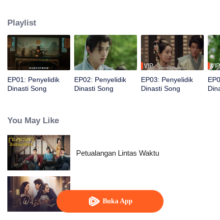
Zhiting, penari He Wenning, dan Wang Ling, mereka bekerja sama
memecahkan empat kasus pembunuhan melalui investigasi dan analisis
Playlist
forensik untuk menegakkan keadilan.
VIP
VIP
EP01: Penyelidik
EP02: Penyelidik
EP03: Penyelidik
EP0
Dinasti Song
Dinasti Song
Dinasti Song
Din
You May Like
Petualangan Lintas Waktu
Pembalasan Sang Istri
Buka App