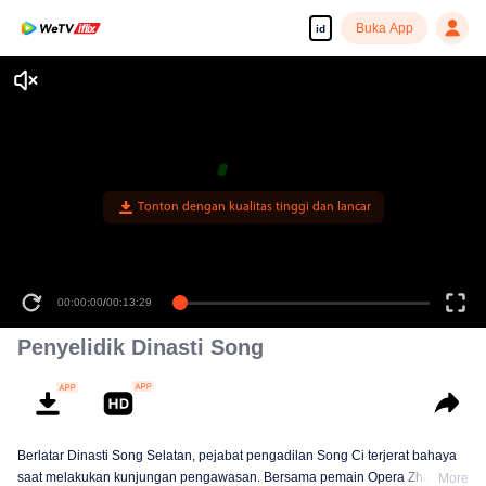
Buka App
id
Tonton dengan kualitas tinggi dan lancar
00:00:00
/
00:13:29
Penyelidik Dinasti Song
Berlatar Dinasti Song Selatan, pejabat pengadilan Song Ci terjerat bahaya
saat melakukan kunjungan pengawasan. Bersama pemain Opera Zhao
More