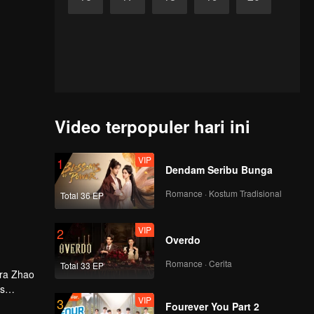
Video terpopuler hari ini
VIP
1
Dendam Seribu Bunga
Romance · Kostum Tradisional
Total 36 EP
VIP
2
Overdo
Romance · Cerita
Total 33 EP
era Zhao
is
VIP
3
Fourever You Part 2