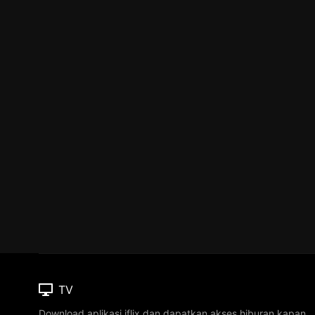
TV
Download aplikasi iflix dan dapatkan akses hiburan kapan