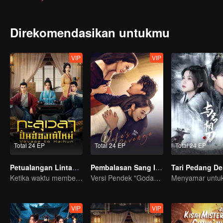
Direkomendasikan untukmu
VIP
VIP
Total 24 EP
Total 24 EP
Total 24 EP
Petualangan Lintas Waktu
Pembalasan Sang Istri
Ketika waktu memberi kesempatan kedua...
Versi Pendek "Godaan Pulang"
VIP
VIP