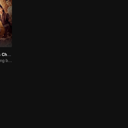
Kisah Misterius Chang'an
Cuman untuk yang berani masuk di Chang'an!