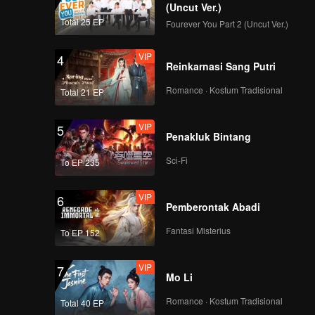
(Uncut Ver.)
Total 25 EP
Fourever You Part 2 (Uncut Ver.)
VIP
4
Reinkarnasi Sang Putri
Romance · Kostum Tradisional
Total 21 EP
VIP
5
Penakluk Bintang
Sci-Fi
To EP 235
VIP
6
Pemberontak Abadi
Fantasi Misterius
To EP 152
VIP
7
Mo Li
Romance · Kostum Tradisional
Total 40 EP