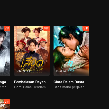
VIP
VIP
VIP
Total 30 EP
Total 24 EP
Tari Pedang Denganmu
Pembalasan Dayang Istana (Thai Ver.)
Cinta Dalam Dusta
Menyamar untuk membunuh
Demi Balas Dendam, Ia Naik Takhta Sebagai Selir!
Bagaimana perjalana pelukis misterius balas dendam?
VIP