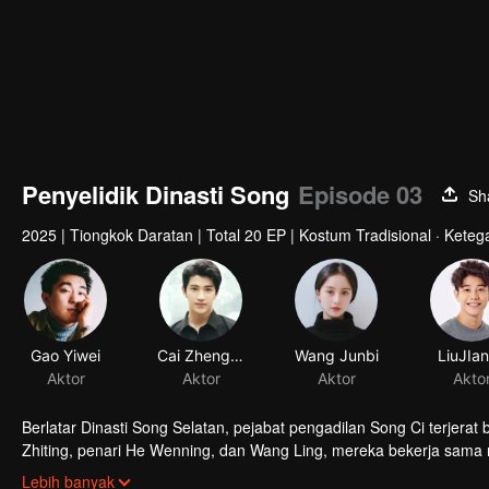
Penyelidik Dinasti Song
Episode 03
Sh
2025
|
Tiongkok Daratan
|
Total 20 EP
|
Kostum Tradisional · Kete
Gao Yiwei
Cai Zhengjie
Wang Junbi
LiuJIa
Aktor
Aktor
Aktor
Akto
Berlatar Dinasti Song Selatan, pejabat pengadilan Song Ci terj
Zhiting, penari He Wenning, dan Wang Ling, mereka bekerja sama
forensik untuk menegakkan keadilan.
Lebih banyak