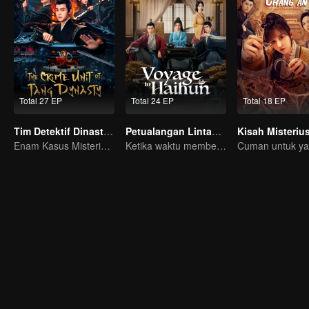
Total 27 EP
Total 24 EP
Total 18 EP
Tim Detektif Dinasti Tang
Petualangan Lintas Waktu
Enam Kasus Misterius Menyebabkan Satu Kota dalam Bahaya!
Ketika waktu memberi kesempatan kedua...