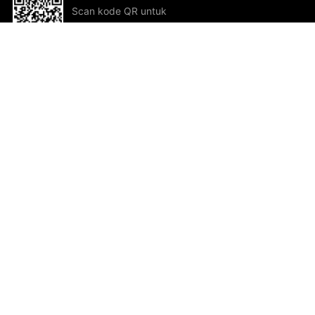
Scan kode QR untuk
mengunduh sekarang!
Bantuan dan Umpan Balik
Te
Saran
Kar
Ik
Al
ted.