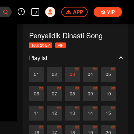
APP
VIP
ID
Penyelidik Dinasti Song
Total 20 EP
VIP
Playlist
VIP
VIP
VIP
01
02
03
04
05
VIP
VIP
VIP
VIP
VIP
06
07
08
09
10
VIP
VIP
VIP
VIP
VIP
11
12
13
14
15
VIP
VIP
VIP
VIP
VIP
16
17
18
19
20