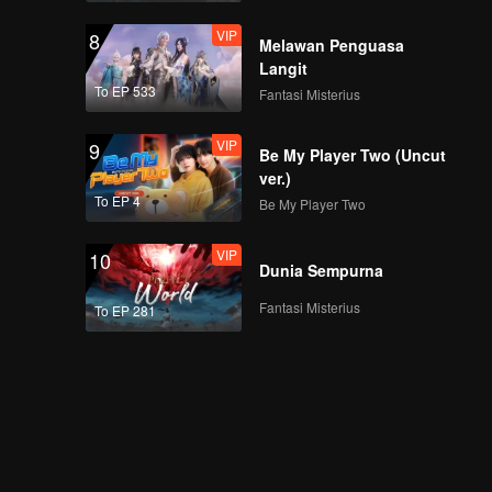
VIP
8
Melawan Penguasa
Langit
To EP 533
Fantasi Misterius
VIP
9
Be My Player Two (Uncut
ver.)
To EP 4
Be My Player Two
VIP
10
Dunia Sempurna
Fantasi Misterius
To EP 281