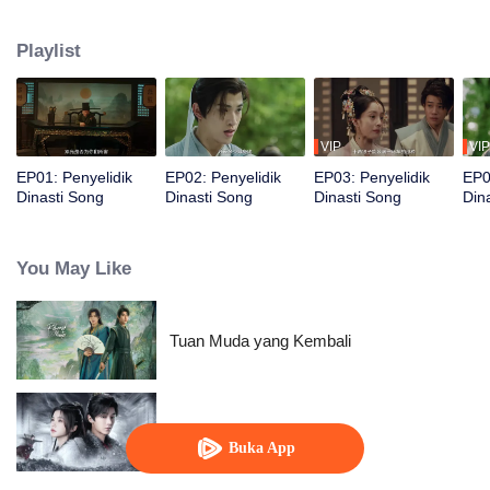
Zhiting, penari He Wenning, dan Wang Ling, mereka bekerja sama
memecahkan empat kasus pembunuhan melalui investigasi dan analisis
Playlist
forensik untuk menegakkan keadilan.
VIP
VIP
EP01: Penyelidik
EP02: Penyelidik
EP03: Penyelidik
EP0
Dinasti Song
Dinasti Song
Dinasti Song
Din
You May Like
Tuan Muda yang Kembali
Tari Pedang Denganmu
Buka App