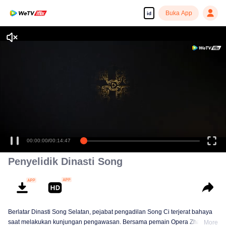
Buka App
id
Tonton dengan kualitas tinggi dan lancar
00:00:00
/
00:14:47
Penyelidik Dinasti Song
Berlatar Dinasti Song Selatan, pejabat pengadilan Song Ci terjerat bahaya
saat melakukan kunjungan pengawasan. Bersama pemain Opera Zhao
More