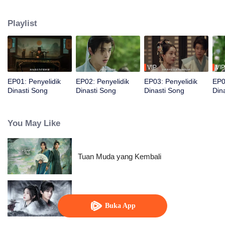
Zhiting, penari He Wenning, dan Wang Ling, mereka bekerja sama
memecahkan empat kasus pembunuhan melalui investigasi dan analisis
Playlist
forensik untuk menegakkan keadilan.
VIP
VIP
EP01: Penyelidik
EP02: Penyelidik
EP03: Penyelidik
EP0
Dinasti Song
Dinasti Song
Dinasti Song
Din
You May Like
Tuan Muda yang Kembali
Tari Pedang Denganmu
Buka App