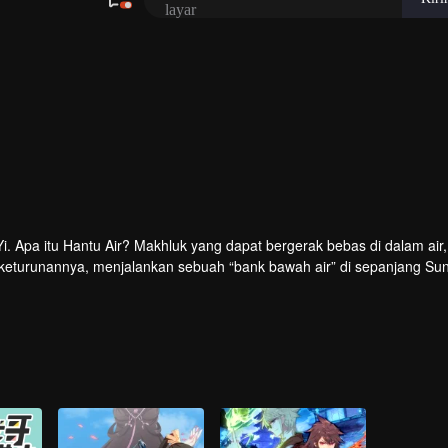
 Yi. Apa itu Hantu Air? Makhluk yang dapat bergerak bebas di dalam air, 
s keturunannya, menjalankan sebuah “bank bawah air” di sepanjang Sun
g. Demi mencari kebenaran dan obat bagi nasibnya sendiri, Yi Sa m
an Ding, ketiganya turun ke “Sup Emas Leluhur” yang purba.