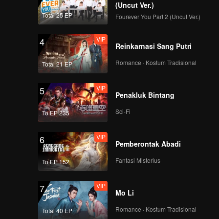
(Uncut Ver.)
Total 25 EP
Fourever You Part 2 (Uncut Ver.)
VIP
4
Reinkarnasi Sang Putri
Romance · Kostum Tradisional
Total 21 EP
VIP
5
Penakluk Bintang
Sci-Fi
To EP 235
VIP
6
Pemberontak Abadi
Fantasi Misterius
To EP 152
VIP
7
Mo Li
Romance · Kostum Tradisional
Total 40 EP