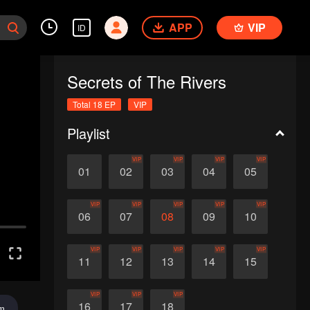
APP
VIP
ID
Secrets of The Rivers
Total 18 EP
VIP
Playlist
VIP
VIP
VIP
VIP
01
02
03
04
05
VIP
VIP
VIP
VIP
VIP
06
07
08
09
10
VIP
VIP
VIP
VIP
VIP
11
12
13
14
15
VIP
VIP
VIP
16
17
18