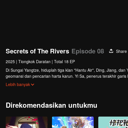
Secrets of The Rivers
Episode 08
Share
2025
|
Tiongkok Daratan
|
Total 18 EP
Di Sungai Yangtze, hiduplah tiga klan "Hantu Air", Ding, Jiang, dan
geomansi dan pencarian harta karun. Yi Sa, penerus terakhir gari
Saat melakukan penyelaman berbahaya, ia menyelamatkan Zong Han
Lebih banyak
Zong Hang menjadi seorang Hantu Air. Bersama Ding Yu Die dari kl
Direkomendasikan untukmu