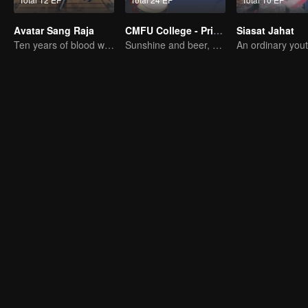
Avatar Sang Raja
CMFU College - Prince Touch Ball
Siasat Jahat
Ten years of blood writing esports brilliant
Sunshine and beer, great!