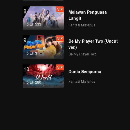
VIP
8
Melawan Penguasa
Langit
To EP 533
Fantasi Misterius
VIP
9
Be My Player Two (Uncut
ver.)
To EP 3
Be My Player Two
VIP
10
Dunia Sempurna
Fantasi Misterius
To EP 280