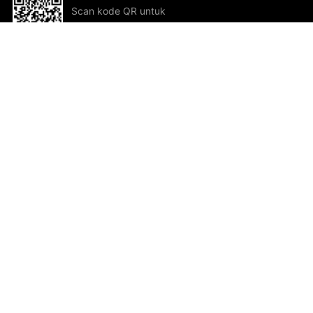
Scan kode QR untuk
mengunduh sekarang!
Bantuan dan Umpan Balik
Te
Saran
Kar
Ik
Al
ted.