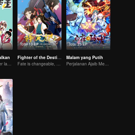
Total 13 EP
Total 25 EP
alkan
Fighter of the Destiny SS1
Malam yang Putih
Brother and sister laugh so hard everyday.
Fate is changeable, change one's fate against heaven
Perjalanan Ajaib Mencari Cinta Sejati