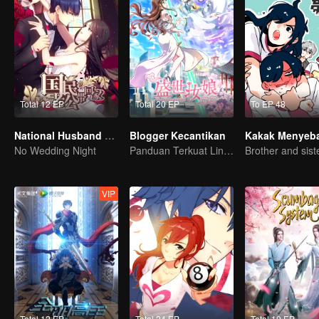
Total 12 EP
Total 20 EP
To EP 48
National Husband Bring Home SS1
Blogger Kecantikan
Kakak Menyeb
No Wedding Night
Panduan Terkuat Lintas Dimensi
VIP
Total 12 EP
Total 24 EP
Total 10 EP