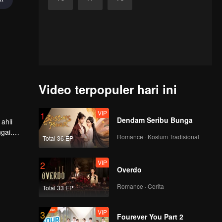
Video terpopuler hari ini
VIP
1
Dendam Seribu Bunga
ahli
gai.
Romance · Kostum Tradisional
Total 36 EP
elatih
VIP
2
Overdo
Romance · Cerita
Total 33 EP
VIP
3
Fourever You Part 2