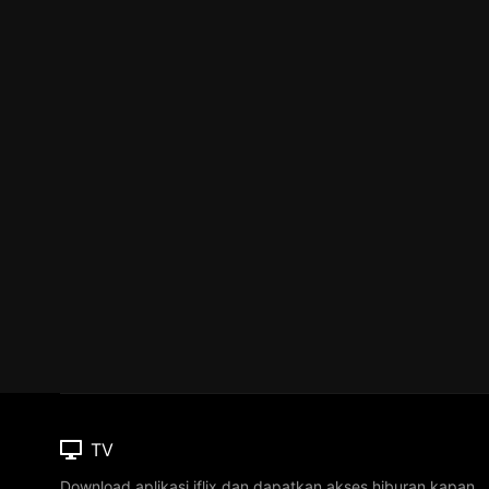
TV
Download aplikasi iflix dan dapatkan akses hiburan kapan