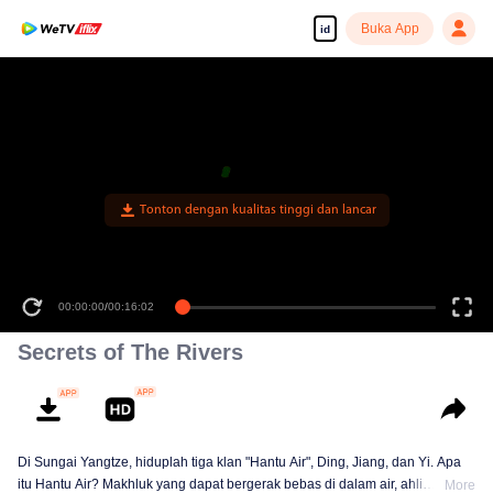
Buka App
id
Tonton dengan kualitas tinggi dan lancar
00:00:00
/
00:16:02
Secrets of The Rivers
Di Sungai Yangtze, hiduplah tiga klan "Hantu Air", Ding, Jiang, dan Yi. Apa
itu Hantu Air? Makhluk yang dapat bergerak bebas di dalam air, ahli
More