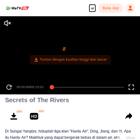
Buka App
id
Tonton dengan kualitas tinggi dan lancar
00:00:00
/
00:15:02
Secrets of The Rivers
Di Sungai Yangtze, hiduplah tiga klan "Hantu Air", Ding, Jiang, dan Yi. Apa
itu Hantu Air? Makhluk yang dapat bergerak bebas di dalam air, ahli
More