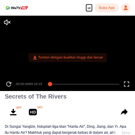
Buka App
id
Tonton dengan kualitas tinggi dan lancar
00:00:00
/
00:16:15
Secrets of The Rivers
Di Sungai Yangtze, hiduplah tiga klan "Hantu Air", Ding, Jiang, dan Yi. Apa
itu Hantu Air? Makhluk yang dapat bergerak bebas di dalam air, ahli
More