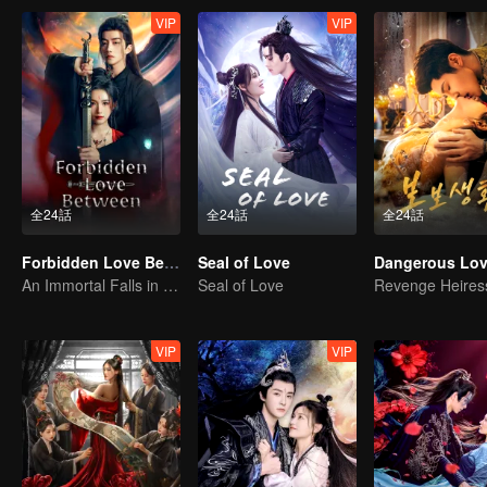
VIP
VIP
全24話
全24話
全24話
Forbidden Love Between
Seal of Love
Dangerous Lo
An Immortal Falls in Love With a Witch
Seal of Love
VIP
VIP