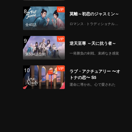
VIP
8
莫離～初恋のジャスミン～
ロマンス · トラディショナル・コスチューム
全40話
VIP
9
逆天至尊 ～天に抗う者～
一発勝負の剣戟、束縛なき感覚
第534話公開
VIP
10
ラブ・アクチュアリー 〜オ
トナの恋〜 S5
運命に導かれ、心で愛された