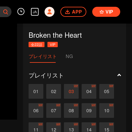
APP
VIP
JA
Broken the Heart
全22話
VIP
プレイリスト
NG
プレイリスト
VIP
VIP
VIP
01
02
03
04
05
VIP
VIP
VIP
VIP
VIP
06
07
08
09
10
VIP
VIP
VIP
VIP
VIP
11
12
13
14
15