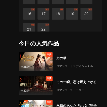
VIP
VIP
VIP
VIP
VIP
16
17
18
19
20
VIP
VIP
21
22
今日の人気作品
VIP
1
力の華
ロマンス · トラディショナル・コスチューム
全36話
VIP
2
この一瞬、恋は燃え上がる
ロマンス · ストーリー
全33話
VIP
3
永遠のあなた Part 2（完全