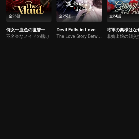
全26話
全25話
全24話
侍女〜血色の復讐〜
Devil Falls in Love with Fairy
不名誉なメイドの賭け
The Love Story Between a Lively Fairy and a Cold-faced Devil