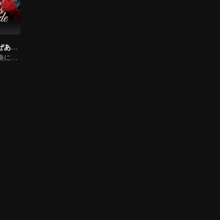
将軍の奥様はなぜあのように
非嫡出娘の顔交換による復讐