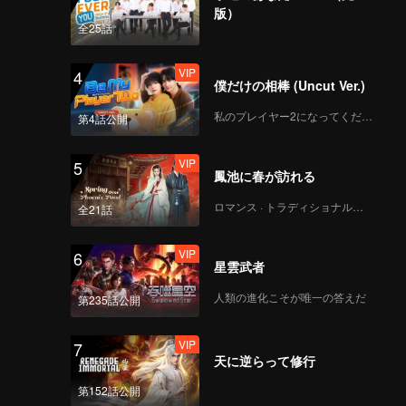
版）
全25話
VIP
4
僕だけの相棒 (Uncut Ver.)
私のプレイヤー2になってください
第4話公開
VIP
5
鳳池に春が訪れる
ロマンス · トラディショナル・コスチューム
全21話
VIP
6
星雲武者
人類の進化こそが唯一の答えだ
第235話公開
VIP
7
天に逆らって修行
第152話公開