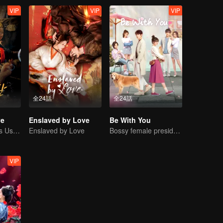
VIP
VIP
VIP
全24話
全24話
ve
Enslaved by Love
Be With You
Revenge Heiress Use Marriage as Bait to Wed into a Wealthy Family
Enslaved by Love
Bossy female president flirts with arrogant childe.
VIP