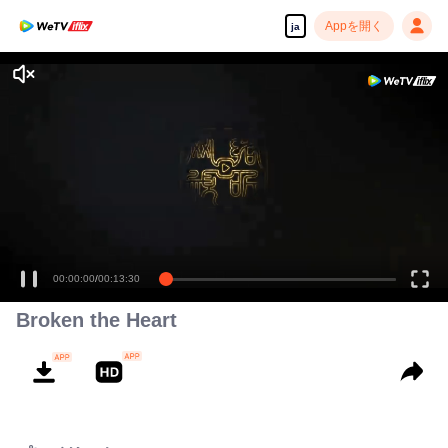
Appを開く
ja
00:00:00
/
00:13:30
Broken the Heart