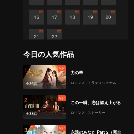
VIP
VIP
VIP
VIP
VIP
16
17
18
19
20
VIP
VIP
21
22
今日の人気作品
VIP
1
力の華
ロマンス · トラディショナル・コスチューム
全36話
VIP
2
この一瞬、恋は燃え上がる
ロマンス · ストーリー
全33話
VIP
3
永遠のあなた Part 2（完全