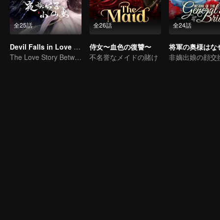
全25話
全26話
全24話
Devil Falls in Love with Fairy
侍女〜血色の復讐〜
The Love Story Between a Lively Fairy and a Cold-faced Devil
不名誉なメイドの賭け