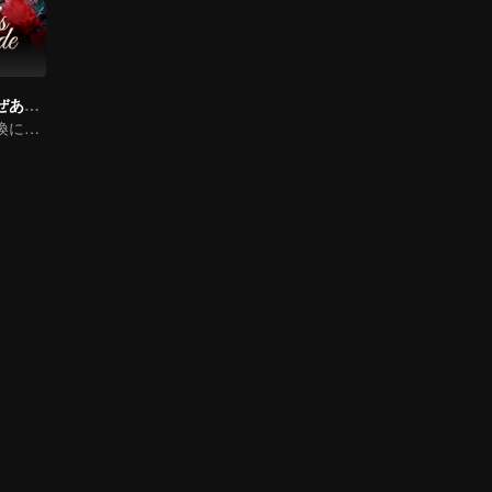
将軍の奥様はなぜあのように
非嫡出娘の顔交換による復讐