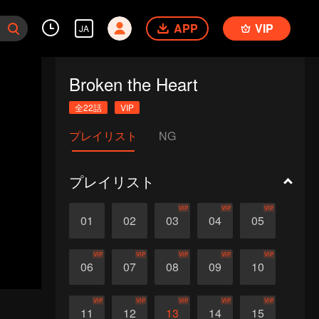
APP
VIP
JA
Broken the Heart
全22話
VIP
プレイリスト
NG
プレイリスト
VIP
VIP
VIP
01
02
03
04
05
VIP
VIP
VIP
VIP
VIP
06
07
08
09
10
VIP
VIP
VIP
VIP
VIP
11
12
13
14
15