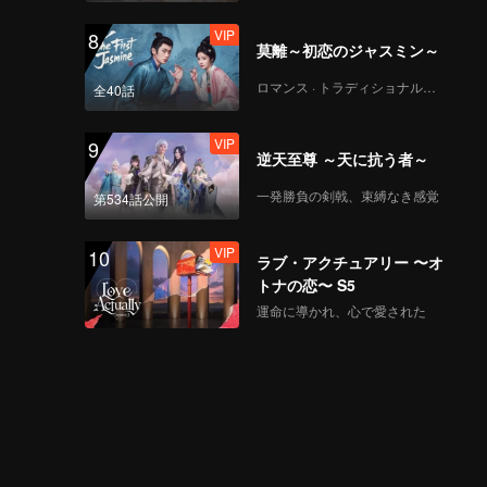
VIP
8
莫離～初恋のジャスミン～
ロマンス · トラディショナル・コスチューム
全40話
VIP
9
逆天至尊 ～天に抗う者～
一発勝負の剣戟、束縛なき感覚
第534話公開
VIP
10
ラブ・アクチュアリー 〜オ
トナの恋〜 S5
運命に導かれ、心で愛された