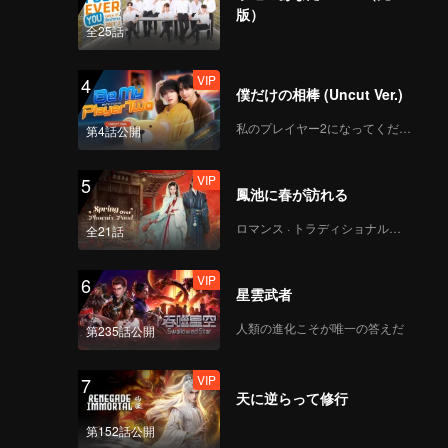
版）
全25話
VIP
4
僕だけの相棒 (Uncut Ver.)
私のプレイヤー2になってください
第4話公開
VIP
5
鳳池に春が訪れる
ロマンス · トラディショナル・コスチューム
全21話
VIP
6
星雲武者
人類の進化こそが唯一の答えだ
第235話公開
VIP
7
天に逆らって修行
第152話公開