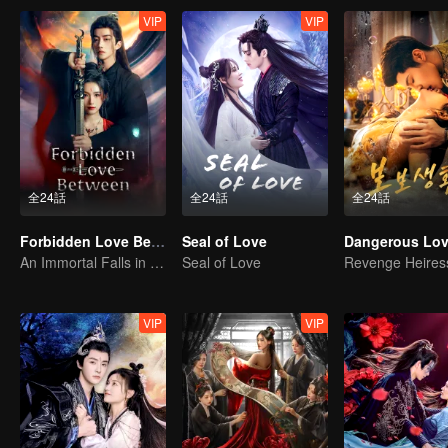
VIP
VIP
全24話
全24話
全24話
Forbidden Love Between
Seal of Love
Dangerous Lo
An Immortal Falls in Love With a Witch
Seal of Love
VIP
VIP