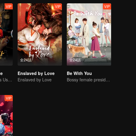
VIP
VIP
VIP
全24話
全24話
ve
Enslaved by Love
Be With You
Revenge Heiress Use Marriage as Bait to Wed into a Wealthy Family
Enslaved by Love
Bossy female president flirts with arrogant childe.
VIP