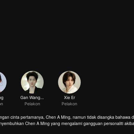
ng
Gan Wangxing
Xie Er
on
Pelakon
Pelakon
gan cinta pertamanya, Chen A Ming, namun tidak disangka bahawa di
enyembuhkan Chen A Ming yang mengalami gangguan personaliti akiba
cang secara rahsia melalui “Rancangan Gula” untuk membimbingnya