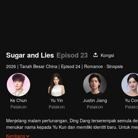
Sugar and Lies
Episod 23
Kongsi
2026
|
Tanah Besar China
|
Episod 24
|
Romance · Sinopsis
Ke Chun
Yu Yin
Justin Jiang
Yu Co
Pelakon
Pelakon
Pelakon
Pelak
Menjelang malam pertunangan, Ding Dang terserempak semula den
menukar nama kepada Yu Kun dan memiliki identiti baru. Untuk m
kegagalan eksperimen, Ding Dang bersama rakan-rakannya meran
Kembang