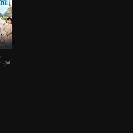
d
h kita!