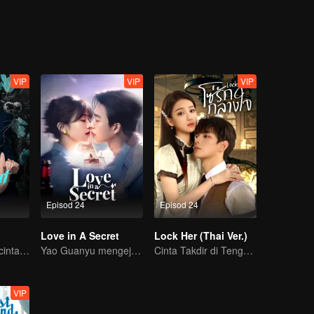
serta kenangan yang merobek hati.
VIP
VIP
VIP
Episod 24
Episod 24
Love in A Secret
Lock Her (Thai Ver.)
Bos mafia jatuh cinta pada penyamar yang nampak suci!
Yao Guanyu mengejar cinta dalam takdir yang berliku
Cinta Takdir di Tengah Kacau Bala!
VIP