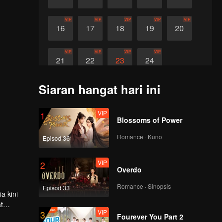
VIP
VIP
VIP
VIP
VIP
16
17
18
19
20
VIP
VIP
VIP
VIP
21
22
23
24
Siaran hangat hari ini
VIP
1
Blossoms of Power
Romance · Kuno
Episod 36
VIP
2
Overdo
Romance · Sinopsis
Episod 33
a kini
t
VIP
3
Fourever You Part 2