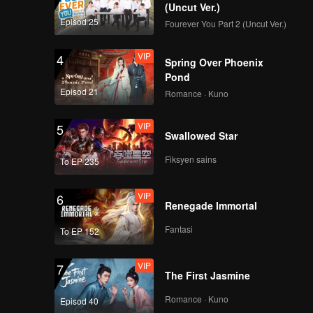
(Uncut Ver.)
Episod 25
Fourever You Part 2 (Uncut Ver.)
VIP
4
Spring Over Phoenix
Pond
Episod 21
Romance · Kuno
VIP
5
Swallowed Star
Fiksyen sains
To EP 235
VIP
6
Renegade Immortal
Fantasi
To EP 152
VIP
7
The First Jasmine
Romance · Kuno
Episod 40