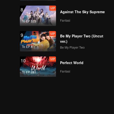
VIP
8
Against The Sky Supreme
Fantasi
To EP 533
VIP
9
Be My Player Two (Uncut
ver.)
To EP 4
Be My Player Two
VIP
10
Perfect World
Fantasi
To EP 281