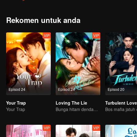
menghadapi luka masa lalunya dan keluar daripada konflik emosi 
Rekomen untuk anda
VIP
VIP
Episod 24
Episod 24
Episod 20
Your Trap
Loving The Lie
Turbulent Love
Your Trap
Bunga hitam dendam terperangkap cinta dengan pewaris nakal
VIP
VIP