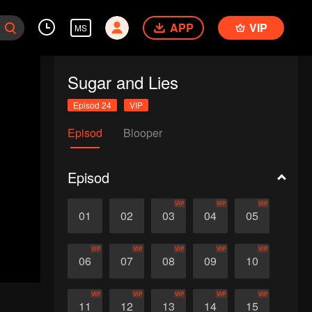
APP
VIP
MS
Sugar and Lies
Episod 24
VIP
Episod
Blooper
Episod
VIP
VIP
VIP
01
02
03
04
05
VIP
VIP
VIP
VIP
VIP
06
07
08
09
10
VIP
VIP
VIP
VIP
VIP
11
12
13
14
15