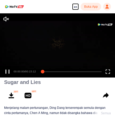
Buka App
en
00:00:00
/
00:15:12
Sugar and Lies
Menjelang malam pertunangan, Ding Dang terserempak semula dengan
cinta pertamanya, Chen A Ming, namun tidak disangka bahawa dia kini
Semua