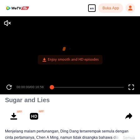
Buka App
en
Enjoy smooth and HD episodes
00:00:00
/
00:16:58
Sugar and Lies
Menjelang malam pertunangan, Ding Dang terserempak semula dengan
cinta pertamanya, Chen A Ming, namun tidak disangka bahawa dia kini
Semua