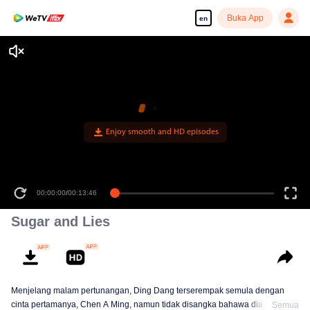
Buka App
en
Enjoy smooth and HD episodes
00:00:00
/
00:13:46
Sugar and Lies
Menjelang malam pertunangan, Ding Dang terserempak semula dengan
cinta pertamanya, Chen A Ming, namun tidak disangka bahawa dia kini
Semua